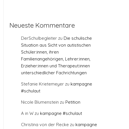
Neueste Kommentare
DerSchulbegleiter
zu
Die schulische
Situation aus Sicht von autistischen
Schüler:innen, ihren
Familienangehörigen, Lehrer:innen,
Erzieher:innen und Therapeut:innen
unterschiedlicher Fachrichtungen
Stefanie Krietemeyer
zu
kampagne
#schulaut
Nicole Blumenstein
zu
Petition
A in W
zu
kampagne #schulaut
Christina von der Recke
zu
kampagne