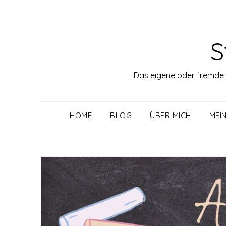
Skip
to
content
S
Das eigene oder fremde "
HOME
BLOG
ÜBER MICH
MEI