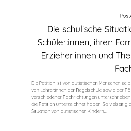
Post
Die schulische Situat
Schüler:innen, ihren Fa
Erzieher:innen und The
Fac
Die Petition ist von autistischen Menschen selbs
von Lehrer:innen der Regelschule sowie der Fö
verschiedener Fachrichtungen unterschrieben
die Petition unterzeichnet haben. So vielseitig 
Situation von autistischen Kindern…