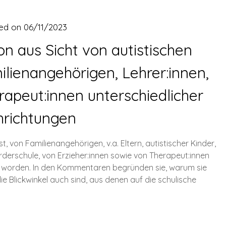
ed on
06/11/2023
ion aus Sicht von autistischen
milienangehörigen, Lehrer:innen,
rapeut:innen unterschiedlicher
hrichtungen
t, von Familienangehörigen, v.a. Eltern, autistischer Kinder,
rderschule, von Erzieher:innen sowie von Therapeut:innen
 worden. In den Kommentaren begründen sie, warum sie
die Blickwinkel auch sind, aus denen auf die schulische