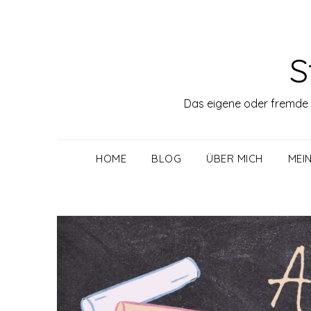
Skip
to
content
S
Das eigene oder fremde "
HOME
BLOG
ÜBER MICH
MEI