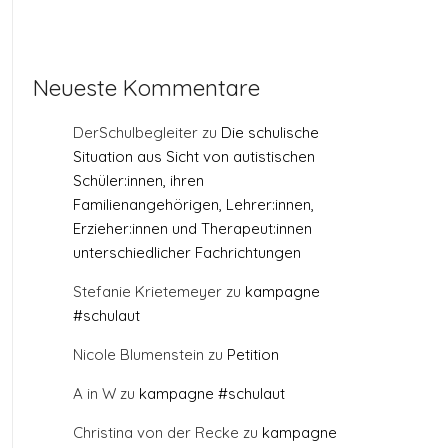
Neueste Kommentare
DerSchulbegleiter
zu
Die schulische
Situation aus Sicht von autistischen
Schüler:innen, ihren
Familienangehörigen, Lehrer:innen,
Erzieher:innen und Therapeut:innen
unterschiedlicher Fachrichtungen
Stefanie Krietemeyer
zu
kampagne
#schulaut
Nicole Blumenstein
zu
Petition
A in W
zu
kampagne #schulaut
Christina von der Recke
zu
kampagne