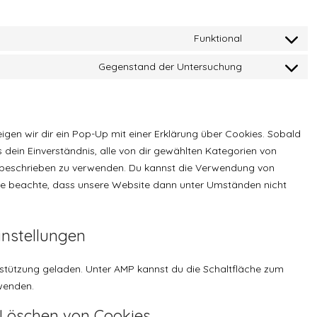
Funktional
Consent
to
Gegenstand der Untersuchung
Consent
service
to
wordpress
service
sonstiges
gen wir dir ein Pop-Up mit einer Erklärung über Cookies. Sobald
ns dein Einverständnis, alle von dir gewählten Kategorien von
g beschrieben zu verwenden. Du kannst die Verwendung von
tte beachte, dass unsere Website dann unter Umständen nicht
instellungen
rstützung geladen. Unter AMP kannst du die Schaltfläche zum
rwenden.
 Löschen von Cookies